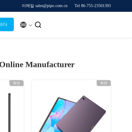
이메일 sales@pipo.com.cn
Tel 86-755-23501393


하다
Online Manufacturer
화면
화면