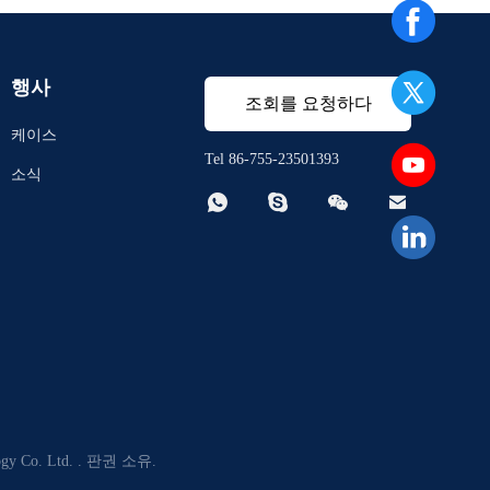
행사
조회를 요청하다
케이스
Tel 86-755-23501393
소식




Co. Ltd. . 판권 소유.