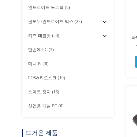
안드로이드 노트북
(8)
윈도우/안드로이드 박스
(27)
키즈 태블릿
(20)
와
단번에 PC
(3)
미니 Pc
(8)
POS&키오스크
(19)
스마트 장치
(16)
산업용 패널 PC
(6)
뜨거운 제품