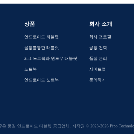
상품
회사 소개
안드로이드 타블렛
회사 프로필
울퉁불퉁한 태블릿
공장 견학
2in1 노트북과 윈도우 태블릿
품질 관리
노트북
사이트맵
안드로이드 노트북
문의하기
좋은 품질 안드로이드 타블렛 공급업체. 저작권 © 2023-2026 Pipo Technology 