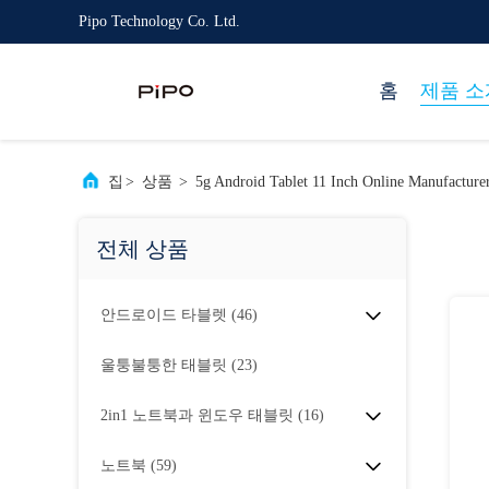
Pipo Technology Co. Ltd.
홈
제품 소
집
>
상품
>
5g Android Tablet 11 Inch Online Manufacture
전체 상품
안드로이드 타블렛
(46)
울퉁불퉁한 태블릿
(23)
2in1 노트북과 윈도우 태블릿
(16)
노트북
(59)