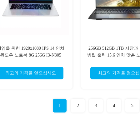
임을 위한 1920x1080 IPS 14 인치
256GB 512GB 1TB 저장
윈도우 노트북 8G 256G I3-N305
병렬 출력 15.6 인치 맞춘
3.8GHz
북
최고의 가격을 얻으십시오
최고의 가격을 얻으
1
2
3
4
5