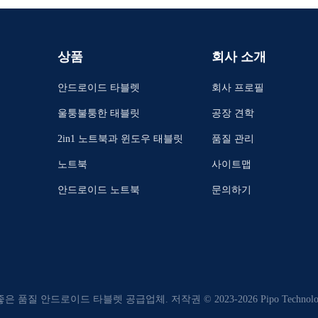
상품
회사 소개
안드로이드 타블렛
회사 프로필
울퉁불퉁한 태블릿
공장 견학
2in1 노트북과 윈도우 태블릿
품질 관리
노트북
사이트맵
안드로이드 노트북
문의하기
좋은 품질 안드로이드 타블렛 공급업체. 저작권 © 2023-2026 Pipo Technology 