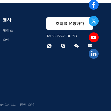
행사
조회를 요청하다
케이스
Tel 86-755-23501393
소식




Co. Ltd. . 판권 소유.