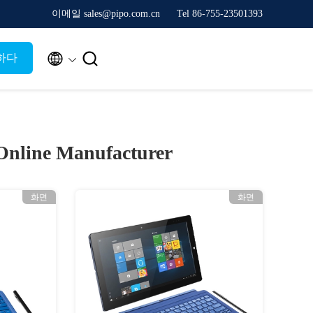
이메일 sales@pipo.com.cn
Tel 86-755-23501393


하다
Online Manufacturer
화면
화면