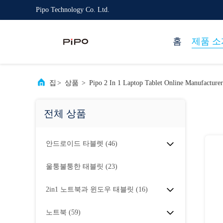
Pipo Technology Co. Ltd.
홈
제품 소
집
>
상품
>
Pipo 2 In 1 Laptop Tablet Online Manufacturer
전체 상품
안드로이드 타블렛
(46)
울퉁불퉁한 태블릿
(23)
2in1 노트북과 윈도우 태블릿
(16)
노트북
(59)