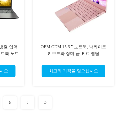
과 병렬 입역
OEM ODM 15.6 " 노트북, 백라이트
 노트북 노트
키보드와 장미 금 ＰＣ 랩탑
십시오
최고의 가격을 얻으십시오
6