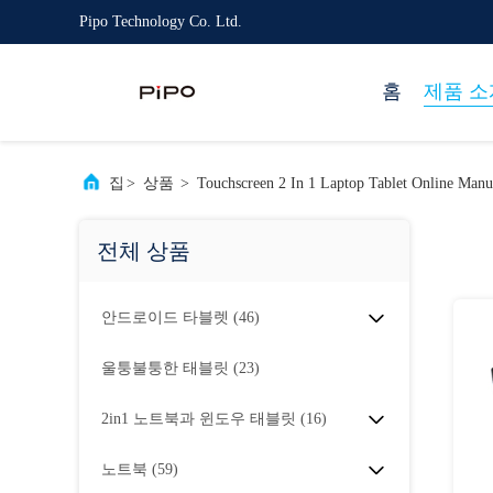
Pipo Technology Co. Ltd.
홈
제품 소
집
>
상품
>
Touchscreen 2 In 1 Laptop Tablet Online Manu
전체 상품
안드로이드 타블렛
(46)
울퉁불퉁한 태블릿
(23)
2in1 노트북과 윈도우 태블릿
(16)
노트북
(59)