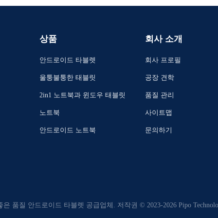
상품
회사 소개
안드로이드 타블렛
회사 프로필
울퉁불퉁한 태블릿
공장 견학
2in1 노트북과 윈도우 태블릿
품질 관리
노트북
사이트맵
안드로이드 노트북
문의하기
좋은 품질 안드로이드 타블렛 공급업체. 저작권 © 2023-2026 Pipo Technology 