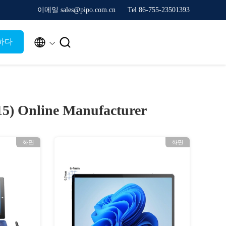
이메일 sales@pipo.com.cn
Tel 86-755-23501393


하다
15)
Online Manufacturer
화면
화면