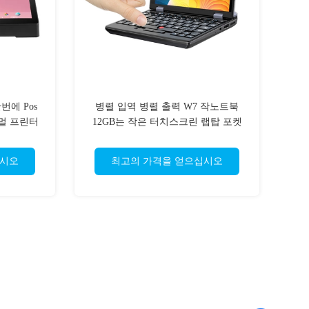
번에 Pos
병렬 입역 병렬 출력 W7 작노트북
써멀 프린터
12GB는 작은 터치스크린 랩탑 포켓
니다
엄무용 노트북 노트북을 때려 박습니
다
십시오
최고의 가격을 얻으십시오