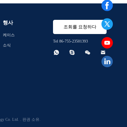
행사
조회를 요청하다
케이스
Tel 86-755-23501393
소식




Co. Ltd. . 판권 소유.