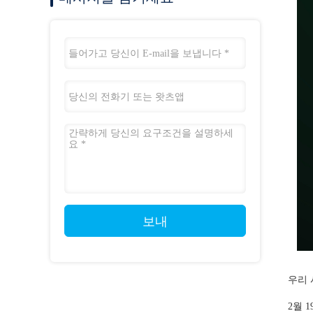
보내
우리 
2월 