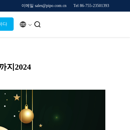
이메일 sales@pipo.com.cn
Tel 86-755-23501393


하다
까지2024