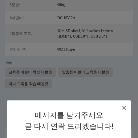
5중량:
980g
6어댑터:
DC 19V 2A
극소 SD slotx1, M.2 socketx1+micro
7입출력 포트:
HDMI*1, USB3.0*1, USB 2.0*1
8와이파이:
802.11b/g/n
Tags:
교육용 어린이 학습 태블릿
맞춤형 어린이 교육용 태블릿
미니 교육용 학습 태블릿
Similar Products
메시지를 남겨주세요
곧 다시 연락 드리겠습니다!