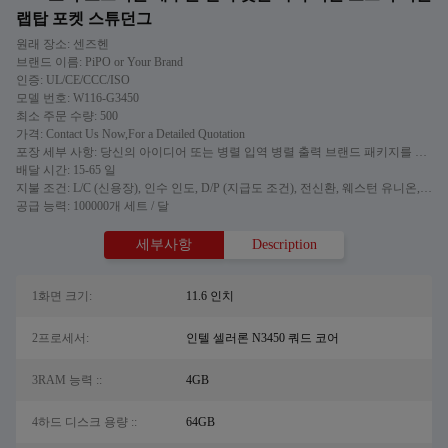
랩탑 포켓 스튜던그
원래 장소: 센즈헨
브랜드 이름: PiPO or Your Brand
인증: UL/CE/CCC/ISO
모델 번호: W116-G3450
최소 주문 수량: 500
가격: Contact Us Now,For a Detailed Quotation
포장 세부 사항: 당신의 아이디어 또는 병렬 입역 병렬 출력 브랜드 패키지를 맞추어주세요
배달 시간: 15-65 일
지불 조건: L/C (신용장), 인수 인도, D/P (지급도 조건), 전신환, 웨스턴 유니온, 머니그램
공급 능력: 100000개 세트 / 달
세부사항
Description
1화면 크기:
11.6 인치
2프로세서:
인텔 셀러론 N3450 쿼드 코어
3RAM 능력 ::
4GB
4하드 디스크 용량 ::
64GB