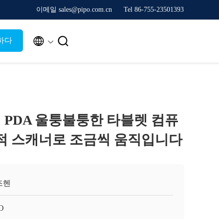
이메일 sales@pipo.com.cn
Tel 86-755-23501393


하다
 PDA 울퉁불퉁한 타블렛 컴퓨
전문적 스캐너로 조금씩 움직입니다
즈헨
O