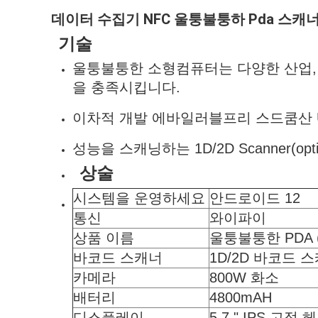
데이터 수집기 NFC 울퉁불퉁하 Pda 스캐너
기술
울퉁불퉁한 소형컴퓨터는 다양한 산업,
을 충족시킵니다.
이차적 개발 에바일러블프리 스드쿰산 
성능을 스캐닝하는 1D/2D Scanner(opti
상술
시스템을 운영하세요
안드로이드 12
통신
와이파이
상품 이름
울퉁불퉁한 PDA
바코드 스캐너
1D/2D 바코드 
카메라
800W 화소
배터리
4800mAH
디스플레이
5.7 " IPS 고정