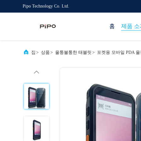
Pipo Technology Co. Ltd.
홈
제품 소
집
>
상품
>
울퉁불퉁한 태블릿
>
포켓용 모바일 PDA 