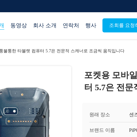
개
동영상
회사 소개
연락처
행사
조회를 요청
울퉁불퉁한 타블렛 컴퓨터 5.7은 전문적 스캐너로 조금씩 움직입니다
포켓용 모바일
터 5.7은 
원래 장소
센
브랜드 이름
PiP