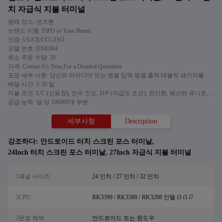
치 자급식 지불 터미널
원래 장소: 센즈헨
브랜드 이름: PiPO or Your Brand
인증: UL/CE/CCC/ISO
모델 번호: DSK004
최소 주문 수량: 20
가격: Contact Us Now,For a Detailed Quotation
포장 세부 사항: 당신의 아이디어 또는 병렬 입역 병렬 출력 태블릿 패키지를 맞추어주세요
배달 시간: 5-30 일
지불 조건: L/C (신용장), 인수 인도, D/P (지급도 조건), 전신환, 웨스턴 유니온, 머니그램
공급 능력: 달 당 100000개 부분
세부사항
Description
강조하다:
안드로이드 터치 스크린 포스 터미날
,
24Inch 터치 스크린 포스 터미날
,
27Inch 자급식 지불 터미널
1패널 사이즈:
24 인치 / 27 인치 / 32 인치
2CPU:
RK3399 / RK3588 / RK3288 인텔 i3 i5 i7
3운영 체제:
안드로이드 또는 윈도우