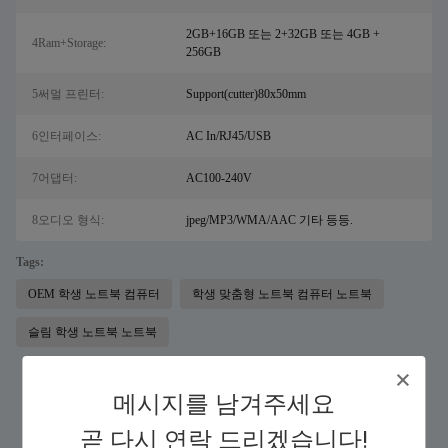
2GB+16GB 또는 2+32GB 또는 4GB +
4Ram+Storage:
256GB
5써멀 프린터:
Support(cutter)80x50mm
6인터페이스:
AC In/RJ45/USB
7어댑터:
AC100-240V
8오디오 형식:
jpeg/MP3/WMA/AAC 기타 등등.
Tags:
OEM 학생 노트북 컴퓨터
학생 맞춤형 노트북 컴퓨터 노트북
슬림 학생 노트북 노트북
메시지를 남겨주세요
Similar Products
곧 다시 연락 드리겠습니다!