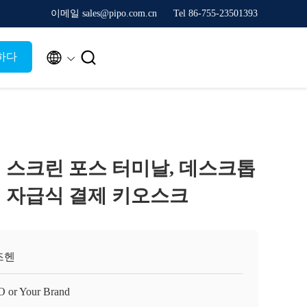
이메일 sales@pipo.com.cn
Tel 86-755-23501393


하다
터치 스크린 포스 터미날, 데스크톱
 자급식 결제 키오스크
즈헨
O or Your Brand