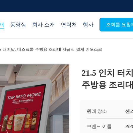
개
동영상
회사 소개
연락처
행사
조회를 요청
포스 터미날, 데스크톱 주방용 조리대 자급식 결제 키오스크
21.5 인치 
주방용 조리대
원래 장소
센
브랜드 이름
PiP