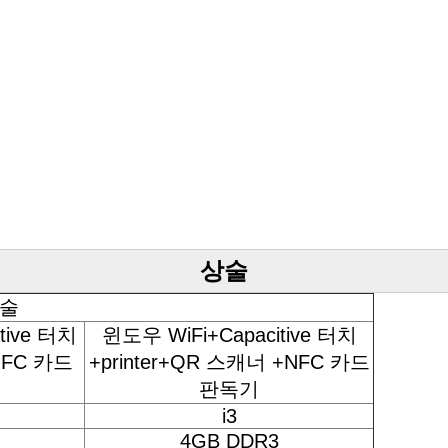
상술
술
tive 터치
윈도우 WiFi+Capacitive 터치
 NFC 카드
+printer+QR 스캐너 +NFC 카드
판독기
i3
4GB DDR3